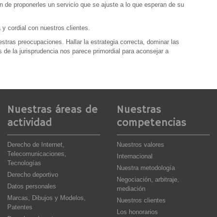
fin de proponerles un servicio que se ajuste a lo que esperan de su
 y cordial con nuestros clientes.
estras preocupaciones. Hallar la estrategia correcta, dominar las
 de la jurisprudencia nos parece primordial para aconsejar a
Nuestras áreas de
Nuestras
actividad
competencias
Derecho de Internet,
Nuestros valores
Telecomunicaciones,
Internacional
Tecnologías
Nuestra metodología
Derecho deportivo
Negociación, arbitraje,
Datos personales
mediación
Marcas, Dibujos y Modelos,
Nuestros clientes
Patentes
Los honorarios