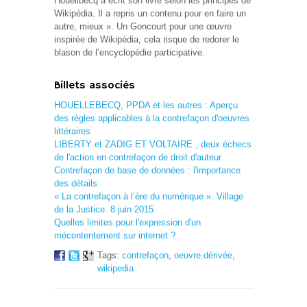
Houellbecq a écrit son livre selon les principes de
Wikipédia. Il a repris un contenu pour en faire un
autre, mieux ». Un Goncourt pour une œuvre
inspirée de Wikipédia, cela risque de redorer le
blason de l’encyclopédie participative.
Billets associés
HOUELLEBECQ, PPDA et les autres : Aperçu
des règles applicables à la contrefaçon d'oeuvres
littéraires
LIBERTY et ZADIG ET VOLTAIRE , deux échecs
de l'action en contrefaçon de droit d'auteur
Contrefaçon de base de données : l'importance
des détails.
« La contrefaçon à l’ère du numérique ». Village
de la Justice. 8 juin 2015
Quelles limites pour l'expression d'un
mécontentement sur internet ?
Tags:
contrefaçon
,
oeuvre dérivée
,
wikipedia