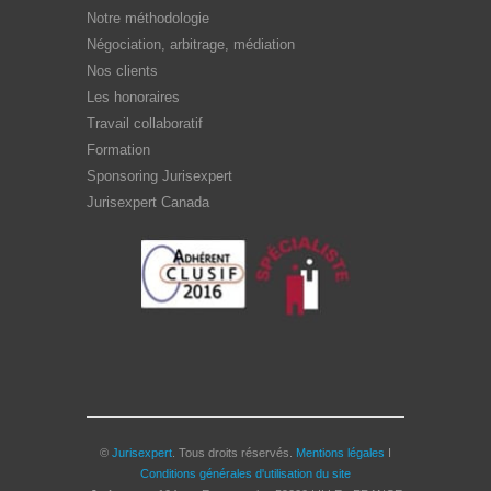
Notre méthodologie
Négociation, arbitrage, médiation
Nos clients
Les honoraires
Travail collaboratif
Formation
Sponsoring Jurisexpert
Jurisexpert Canada
©
Jurisexpert
. Tous droits réservés.
Mentions légales
I
Conditions générales d'utilisation du site