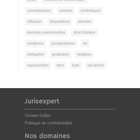
connaissance
contrats
contrefaçon
diffusion
dispositions
donnée
données personnelles
droit d'auteur
existence
jurisprudence
loi
obligation
protection
relatives
reproduction
tiers
type
vie privée
Jurisexpert
Viviane Gelles
Politique de confidentialité
Nos domaines