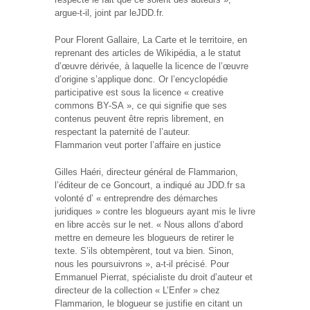
argue-t-il, joint par leJDD.fr.
Pour Florent Gallaire, La Carte et le territoire, en
reprenant des articles de Wikipédia, a le statut
d’œuvre dérivée, à laquelle la licence de l’œuvre
d’origine s’applique donc. Or l’encyclopédie
participative est sous la licence « creative
commons BY-SA », ce qui signifie que ses
contenus peuvent être repris librement, en
respectant la paternité de l’auteur.
Flammarion veut porter l’affaire en justice
Gilles Haéri, directeur général de Flammarion,
l’éditeur de ce Goncourt, a indiqué au JDD.fr sa
volonté d’ « entreprendre des démarches
juridiques » contre les blogueurs ayant mis le livre
en libre accès sur le net. « Nous allons d’abord
mettre en demeure les blogueurs de retirer le
texte. S’ils obtempèrent, tout va bien. Sinon,
nous les poursuivrons », a-t-il précisé. Pour
Emmanuel Pierrat, spécialiste du droit d’auteur et
directeur de la collection « L’Enfer » chez
Flammarion, le blogueur se justifie en citant un