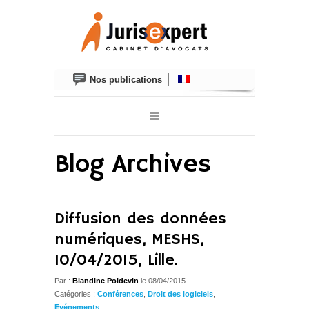
Nos publications
Blog Archives
Diffusion des données
numériques, MESHS,
10/04/2015, Lille.
Par :
Blandine Poidevin
le 08/04/2015
Catégories :
Conférences
,
Droit des logiciels
,
Evénements