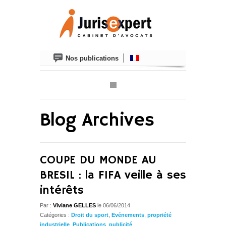
Nos publications
Blog Archives
COUPE DU MONDE AU
BRESIL : la FIFA veille à ses
intérêts
Par :
Viviane GELLES
le 06/06/2014
Catégories :
Droit du sport
,
Evénements
,
propriété
industrielle
,
Publications
,
publicité