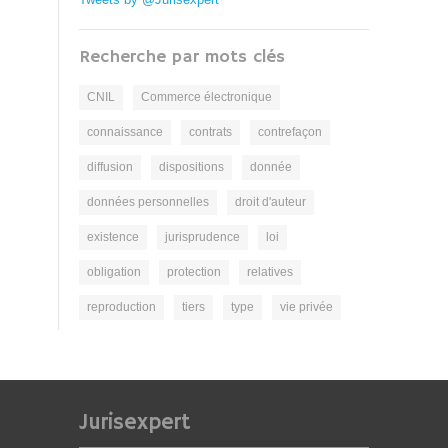
Recherche par mots clés
CNIL
Commerce électronique
connaissance
contrats
contrefaçon
diffusion
dispositions
donnée
données personnelles
droit d'auteur
existence
jurisprudence
loi
obligation
protection
relatives
reproduction
tiers
type
vie privée
Jurisexpert