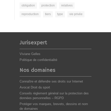
obligation
protection
relatives
reproduction
tiers
type
vie privée
Jurisexpert
Viviane Gelles
Politique de confidentialité
Nos domaines
Connaître et défendre ses droits sur Internet
Avocat Droit du sport
Conseils règlement général sur la protection des
données personnelles – RGPD
Protéger vos marques, brevets, dessins et nom
de domaines