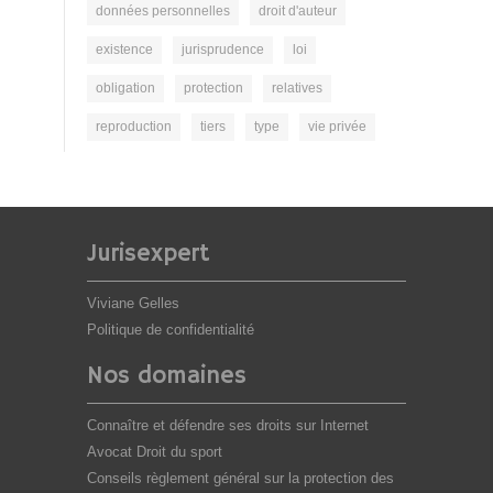
données personnelles
droit d'auteur
existence
jurisprudence
loi
obligation
protection
relatives
reproduction
tiers
type
vie privée
Jurisexpert
Viviane Gelles
Politique de confidentialité
Nos domaines
Connaître et défendre ses droits sur Internet
Avocat Droit du sport
Conseils règlement général sur la protection des