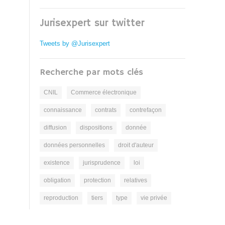
Jurisexpert sur twitter
Tweets by @Jurisexpert
Recherche par mots clés
CNIL
Commerce électronique
connaissance
contrats
contrefaçon
diffusion
dispositions
donnée
données personnelles
droit d'auteur
existence
jurisprudence
loi
obligation
protection
relatives
reproduction
tiers
type
vie privée