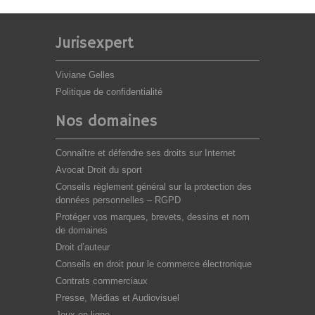
Jurisexpert
Viviane Gelles
Politique de confidentialité
Nos domaines
Connaître et défendre ses droits sur Internet
Avocat Droit du sport
Conseils règlement général sur la protection des
données personnelles – RGPD
Protéger vos marques, brevets, dessins et nom
de domaines
Droit d’auteur
Conseils en droit pour le commerce électronique
Contrats commerciaux
Presse, Médias et Audiovisuel
Jeux en ligne