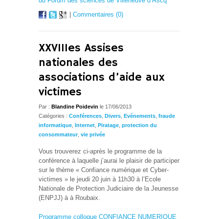
du Forum des sciences de Villeneuve d’Ascq
|
Commentaires (0)
XXVIIIes Assises
nationales des
associations d’aide aux
victimes
Par :
Blandine Poidevin
le 17/06/2013
Catégories :
Conférences
,
Divers
,
Evénements
,
fraude
informatique
,
Internet
,
Piratage
,
protection du
consommateur
,
vie privée
Vous trouverez ci-après le programme de la
conférence à laquelle j’aurai le plaisir de participer
sur le thème « Confiance numérique et Cyber-
victimes » le jeudi 20 juin à 11h30 à l’Ecole
Nationale de Protection Judiciaire de la Jeunesse
(ENPJJ) à à Roubaix.
Programme colloque CONFIANCE NUMERIQUE