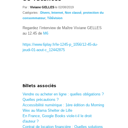
Par :
Viviane GELLES
le 02/08/2019
Catégories :
Divers
,
Internet
,
Non classé
,
protection du
consommateur
,
Télévision
Regardez l’interview de Maître Viviane GELLES
au 12.45 de
M6
https://www.6play.fr/le-1245-p_1056/12-45-du-
jeudi-01-aout-c_12442875
Billets associés
Vendre ou acheter en ligne : quelles obligations ?
Quelles précautions ?
Accessibilité numérique : 1ère édition du Morning
Wex au Mama Shelter de Lille
En France, Google Books viole-t-il le droit
d'auteur ?
Contrat de location financière : Quelles solutions