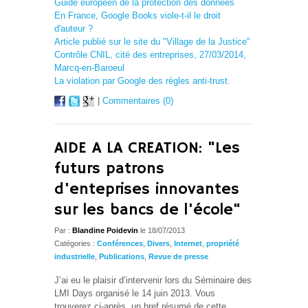
Guide européen de la protection des données
En France, Google Books viole-t-il le droit
d'auteur ?
Article publié sur le site du "Village de la Justice"
Contrôle CNIL, cité des entreprises, 27/03/2014,
Marcq-en-Baroeul
La violation par Google des règles anti-trust.
|
Commentaires (0)
AIDE A LA CREATION: "Les
futurs patrons
d'enteprises innovantes
sur les bancs de l'école"
Par :
Blandine Poidevin
le 18/07/2013
Catégories :
Conférences
,
Divers
,
Internet
,
propriété
industrielle
,
Publications
,
Revue de presse
J’ai eu le plaisir d’intervenir lors du Séminaire des
LMI Days organisé le 14 juin 2013. Vous
trouverez ci-après, un bref résumé de cette