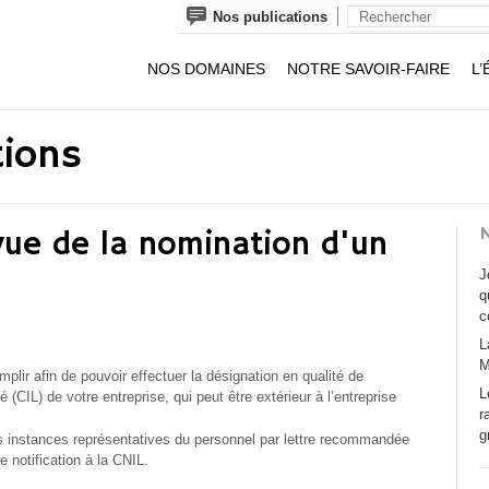
Nos publications
NOS DOMAINES
NOTRE SAVOIR-FAIRE
L’
tions
N
vue de la nomination d'un
J
q
c
L
M
plir afin de pouvoir effectuer la désignation en qualité de
L
 (CIL) de votre entreprise, qui peut être extérieur à l’entreprise
r
g
les instances représentatives du personnel par lettre recommandée
 notification à la CNIL.