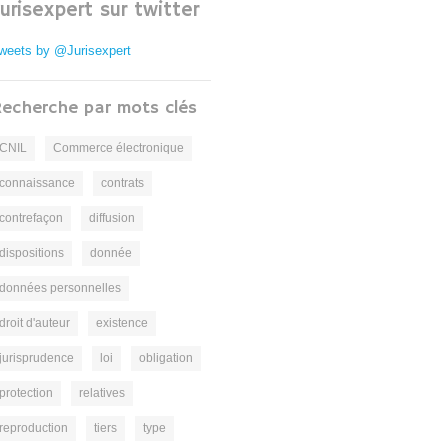
Jurisexpert sur twitter
weets by @Jurisexpert
echerche par mots clés
CNIL
Commerce électronique
connaissance
contrats
contrefaçon
diffusion
dispositions
donnée
données personnelles
droit d'auteur
existence
jurisprudence
loi
obligation
protection
relatives
reproduction
tiers
type