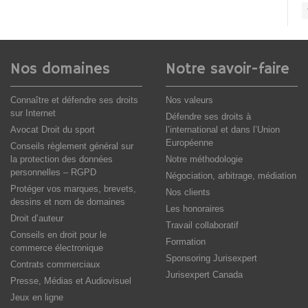
Nos domaines
Notre savoir-faire
Connaître et défendre ses droits
Nos valeurs
sur Internet
Défendre ses droits à
Avocat Droit du sport
l’international et dans l’Union
Européenne
Conseils règlement général sur
la protection des données
Notre méthodologie
personnelles – RGPD
Négociation, arbitrage, médiation
Protéger vos marques, brevets,
Nos clients
dessins et nom de domaines
Les honoraires
Droit d’auteur
Travail collaboratif
Conseils en droit pour le
Formation
commerce électronique
Sponsoring Jurisexpert
Contrats commerciaux
Jurisexpert Canada
Presse, Médias et Audiovisuel
Jeux en ligne