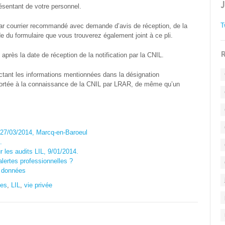
résentant de votre personnel.
T
par courrier recommandé avec demande d’avis de réception, de la
de du formulaire que vous trouverez également joint à ce pli.
R
après la date de réception de la notification par la CNIL.
ectant les informations mentionnées dans la désignation
portée à la connaissance de la CNIL par LRAR, de même qu’un
, 27/03/2014, Marcq-en-Baroeul
.
r les audits LIL, 9/01/2014.
'alertes professionnelles ?
s données
les
,
LIL
,
vie privée