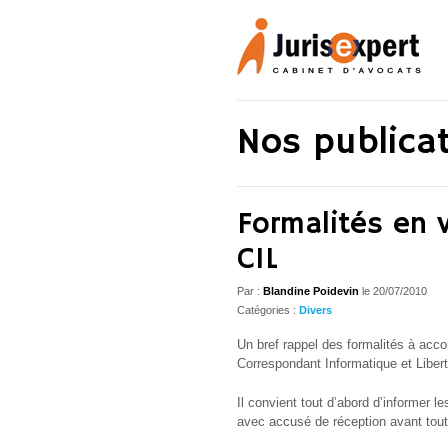
Nos publica
Formalités en 
CIL
Par :
Blandine Poidevin
le
20/07/2010
Catégories :
Divers
Un bref rappel des formalités à accom
Correspondant Informatique et Liberté
Il convient tout d’abord d’informer 
avec accusé de réception avant toute