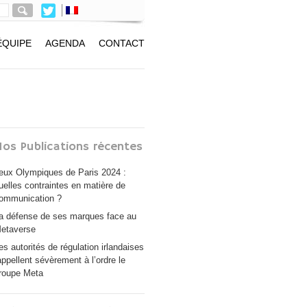
ÉQUIPE
AGENDA
CONTACT
os Publications récentes
eux Olympiques de Paris 2024 :
uelles contraintes en matière de
ommunication ?
a défense de ses marques face au
etaverse
es autorités de régulation irlandaises
appellent sévèrement à l’ordre le
roupe Meta