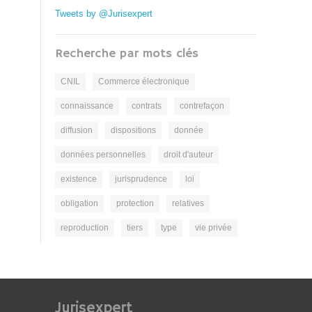
Tweets by @Jurisexpert
Recherche par mots clés
CNIL
Commerce électronique
connaissance
contrats
contrefaçon
diffusion
dispositions
donnée
données personnelles
droit d'auteur
existence
jurisprudence
loi
obligation
protection
relatives
reproduction
tiers
type
vie privée
Jurisexpert