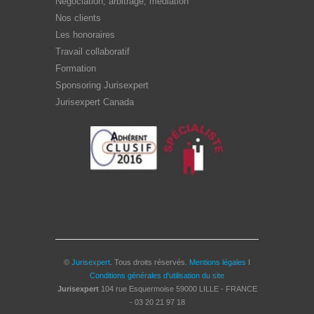
Négociation, arbitrage, médiation
Nos clients
Les honoraires
Travail collaboratif
Formation
Sponsoring Jurisexpert
Jurisexpert Canada
©
Jurisexpert
. Tous droits réservés.
Mentions légales
I
Conditions générales d'utilisation du site
Jurisexpert
104 rue Esquermoise
59000
LILLE - FRANCE
-
03 20 21 97 18