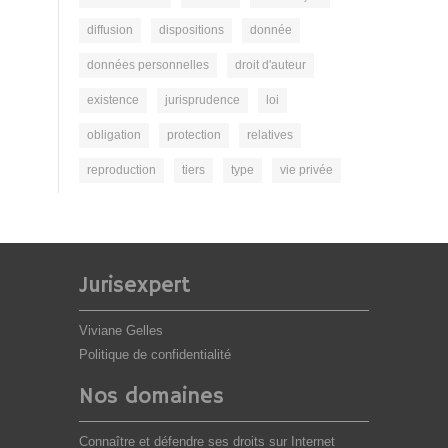
diffusion
dispositions
donnée
données personnelles
droit d'auteur
existence
jurisprudence
loi
obligation
protection
relatives
reproduction
tiers
type
vie privée
Jurisexpert
Viviane Gelles
Politique de confidentialité
Nos domaines
Connaître et défendre ses droits sur Internet