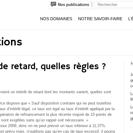
Nos publications
NOS DOMAINES
NOTRE SAVOIR-FAIRE
L’
tions
N
de retard, quelles règles ?
J
q
c
ient un intérêt de retard dont les montants varient, quelles sont
L
M
e dispose que « Sauf disposition contraire qui ne peut toutefois
L
 taux d’intérêt légal, ce taux est égal au taux d’intérêt appliqué par la
r
ération de refinancement la plus récente majoré de 10 points de
g
 sont exigibles sans qu’un rappel soit nécessaire. »
 pour 2009, donc on ne peut prévoir un taux inférieur à 11,37%.
t prévu mais, n’oublions pas qu’en cas de taux excessif, il pourra