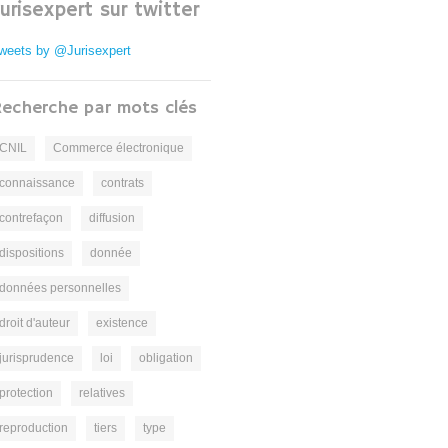
Jurisexpert sur twitter
weets by @Jurisexpert
echerche par mots clés
CNIL
Commerce électronique
connaissance
contrats
contrefaçon
diffusion
dispositions
donnée
données personnelles
droit d'auteur
existence
jurisprudence
loi
obligation
protection
relatives
reproduction
tiers
type