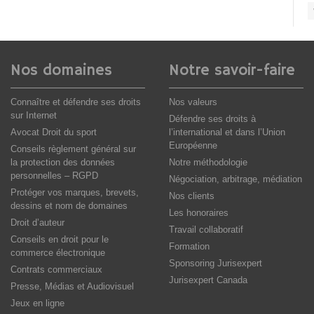
Nos domaines
Notre savoir-faire
Connaître et défendre ses droits
Nos valeurs
sur Internet
Défendre ses droits à
Avocat Droit du sport
l’international et dans l’Union
Européenne
Conseils règlement général sur
la protection des données
Notre méthodologie
personnelles – RGPD
Négociation, arbitrage, médiation
Protéger vos marques, brevets,
Nos clients
dessins et nom de domaines
Les honoraires
Droit d’auteur
Travail collaboratif
Conseils en droit pour le
Formation
commerce électronique
Sponsoring Jurisexpert
Contrats commerciaux
Jurisexpert Canada
Presse, Médias et Audiovisuel
Jeux en ligne