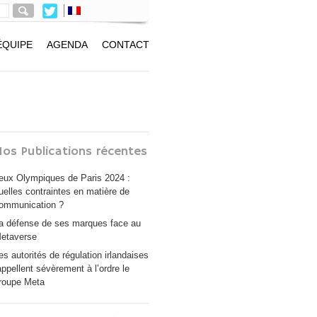
ÉQUIPE
AGENDA
CONTACT
os Publications récentes
eux Olympiques de Paris 2024 :
uelles contraintes en matière de
ommunication ?
a défense de ses marques face au
etaverse
es autorités de régulation irlandaises
appellent sévèrement à l’ordre le
roupe Meta