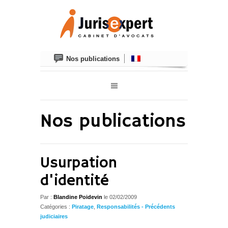
Nos publications
Nos publications
Usurpation
d'identité
Par :
Blandine Poidevin
le
02/02/2009
Catégories :
Piratage
,
Responsabilités - Précédents
judiciaires