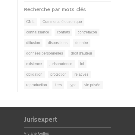
Recherche par mots clés
CNIL
Commerce électronique
connaissance
contrats
contrefaçon
diffusion
dispositions
donnée
données personnelles
droit d'auteur
existence
jurisprudence
loi
obligation
protection
relatives
reproduction
tiers
type
vie privée
Jurisexpert
Viviane Gelles