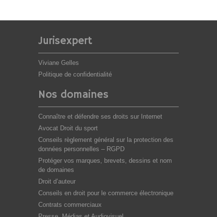
Jurisexpert
Viviane Gelles
Politique de confidentialité
Nos domaines
Connaître et défendre ses droits sur Internet
Avocat Droit du sport
Conseils règlement général sur la protection des
données personnelles – RGPD
Protéger vos marques, brevets, dessins et nom
de domaines
Droit d’auteur
Conseils en droit pour le commerce électronique
Contrats commerciaux
Presse, Médias et Audiovisuel