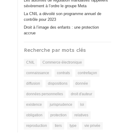
Les autorités de régulation irlandaises rappellent
sévèrement à l’ordre le groupe Meta
La CNIL a dévoilé son programme annuel de
contrôle pour 2023
Droit à l’image des enfants : une protection
accrue
Recherche par mots clés
CNIL
Commerce électronique
connaissance
contrats
contrefaçon
diffusion
dispositions
donnée
données personnelles
droit d'auteur
existence
jurisprudence
loi
obligation
protection
relatives
reproduction
tiers
type
vie privée