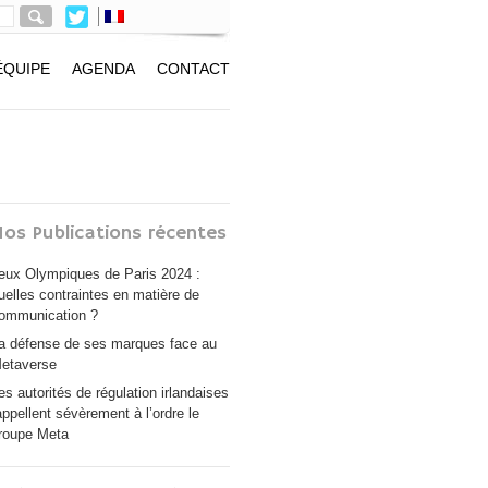
ÉQUIPE
AGENDA
CONTACT
os Publications récentes
eux Olympiques de Paris 2024 :
uelles contraintes en matière de
ommunication ?
a défense de ses marques face au
etaverse
es autorités de régulation irlandaises
appellent sévèrement à l’ordre le
roupe Meta