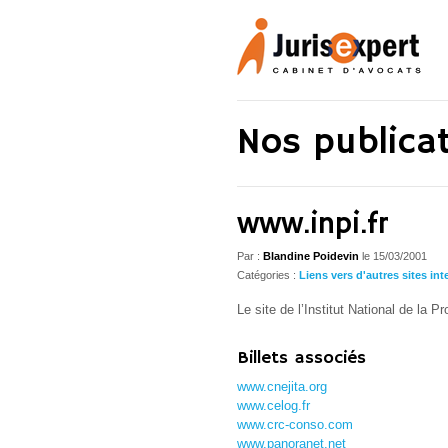
Nos publica
www.inpi.fr
Par :
Blandine Poidevin
le
15/03/2001
Catégories :
Liens vers d'autres sites int
Le site de l’Institut National de la Pr
Billets associés
www.cnejita.org
www.celog.fr
www.crc-conso.com
www.panoranet.net