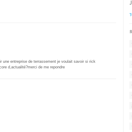
T
R
ir une entreprise de terrassement je voulait savoir si rick
core d,actualité?merci de me repondre