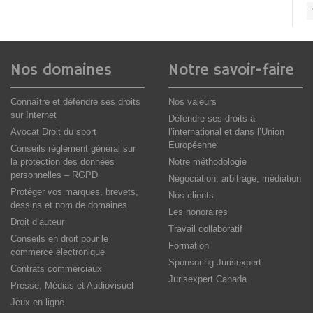
Nos domaines
Notre savoir-faire
Connaître et défendre ses droits
Nos valeurs
sur Internet
Défendre ses droits à
Avocat Droit du sport
l’international et dans l’Union
Européenne
Conseils règlement général sur
la protection des données
Notre méthodologie
personnelles – RGPD
Négociation, arbitrage, médiation
Protéger vos marques, brevets,
Nos clients
dessins et nom de domaines
Les honoraires
Droit d’auteur
Travail collaboratif
Conseils en droit pour le
Formation
commerce électronique
Sponsoring Jurisexpert
Contrats commerciaux
Jurisexpert Canada
Presse, Médias et Audiovisuel
Jeux en ligne