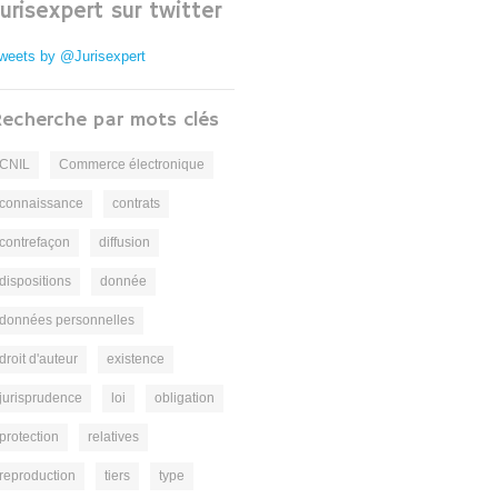
Jurisexpert sur twitter
weets by @Jurisexpert
echerche par mots clés
CNIL
Commerce électronique
connaissance
contrats
contrefaçon
diffusion
dispositions
donnée
données personnelles
droit d'auteur
existence
jurisprudence
loi
obligation
protection
relatives
reproduction
tiers
type