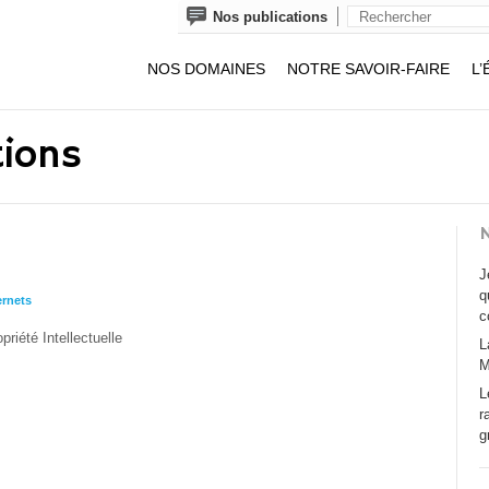
Nos publications
NOS DOMAINES
NOTRE SAVOIR-FAIRE
L’
tions
N
J
q
ernets
c
opriété Intellectuelle
L
M
L
r
g