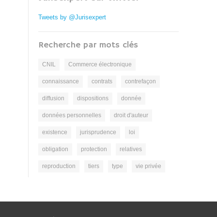
Tweets by @Jurisexpert
Recherche par mots clés
CNIL
Commerce électronique
connaissance
contrats
contrefaçon
diffusion
dispositions
donnée
données personnelles
droit d'auteur
existence
jurisprudence
loi
obligation
protection
relatives
reproduction
tiers
type
vie privée