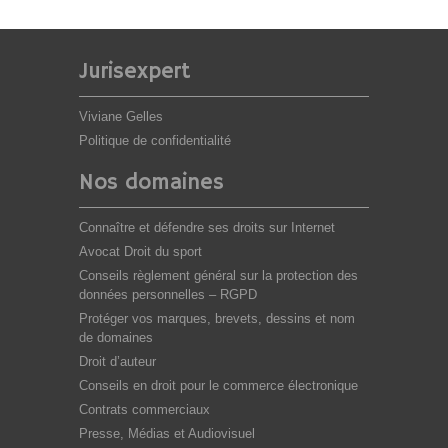
Jurisexpert
Viviane Gelles
Politique de confidentialité
Nos domaines
Connaître et défendre ses droits sur Internet
Avocat Droit du sport
Conseils règlement général sur la protection des
données personnelles – RGPD
Protéger vos marques, brevets, dessins et nom
de domaines
Droit d’auteur
Conseils en droit pour le commerce électronique
Contrats commerciaux
Presse, Médias et Audiovisuel