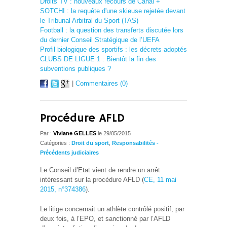
Droits TV : nouveaux recours de Canal +
SOTCHI : la requête d'une skieuse rejetée devant
le Tribunal Arbitral du Sport (TAS)
Football : la question des transferts discutée lors
du dernier Conseil Stratégique de l’UEFA
Profil biologique des sportifs : les décrets adoptés
CLUBS DE LIGUE 1 : Bientôt la fin des
subventions publiques ?
|
Commentaires (0)
Procédure AFLD
Par :
Viviane GELLES
le 29/05/2015
Catégories :
Droit du sport
,
Responsabilités -
Précédents judiciaires
Le Conseil d’Etat vient de rendre un arrêt
intéressant sur la procédure AFLD (
CE, 11 mai
2015, n°374386
).
Le litige concernait un athlète contrôlé positif, par
deux fois, à l’EPO, et sanctionné par l’AFLD