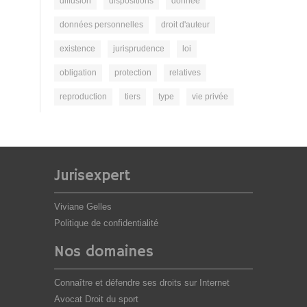
diffusion
dispositions
donnée
données personnelles
droit d'auteur
existence
jurisprudence
loi
obligation
protection
relatives
reproduction
tiers
type
vie privée
Jurisexpert
Viviane Gelles
Politique de confidentialité
Nos domaines
Connaître et défendre ses droits sur Internet
Avocat Droit du sport