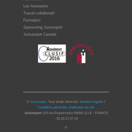
Les honoraires
Travail collaboratif
Formation
Sponsoring Jurisexpert
Jurisexpert Canada
©
Jurisexpert
. Tous droits réservés.
Mentions légales
I
Conditions générales d'utilisation du site
Jurisexpert
104 rue Esquermoise
59000
LILLE - FRANCE
-
03 20 21 97 18