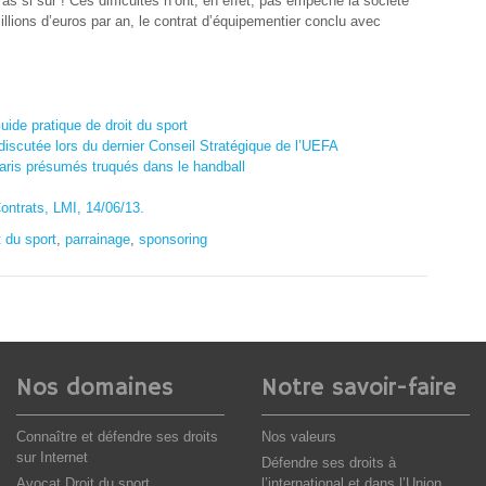
s si sûr ! Ces difficultés n’ont, en effet, pas empêché la société
llions d’euros par an, le contrat d’équipementier conclu avec
uide pratique de droit du sport
 discutée lors du dernier Conseil Stratégique de l’UEFA
 paris présumés truqués dans le handball
Contrats, LMI, 14/06/13.
t du sport
,
parrainage
,
sponsoring
Nos domaines
Notre savoir-faire
Connaître et défendre ses droits
Nos valeurs
sur Internet
Défendre ses droits à
Avocat Droit du sport
l’international et dans l’Union