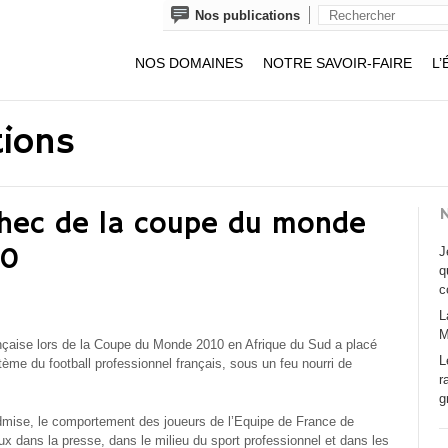
Nos publications
NOS DOMAINES
NOTRE SAVOIR-FAIRE
L’
tions
N
chec de la coupe du monde
10
J
q
c
L
M
rançaise lors de la Coupe du Monde 2010 en Afrique du Sud a placé
L
tème du football professionnel français, sous un feu nourri de
r
g
 admise, le comportement des joueurs de l’Equipe de France de
leux dans la presse, dans le milieu du sport professionnel et dans les