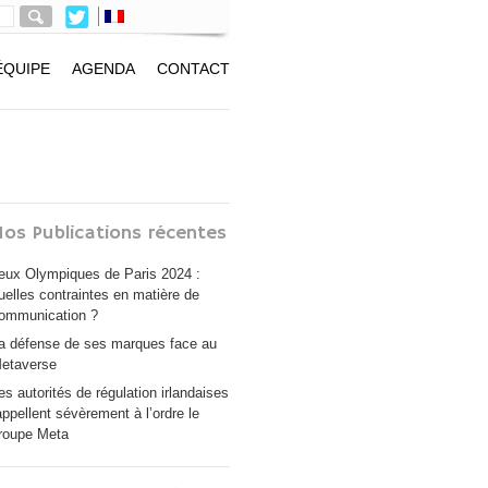
ÉQUIPE
AGENDA
CONTACT
os Publications récentes
eux Olympiques de Paris 2024 :
uelles contraintes en matière de
ommunication ?
a défense de ses marques face au
etaverse
es autorités de régulation irlandaises
appellent sévèrement à l’ordre le
roupe Meta