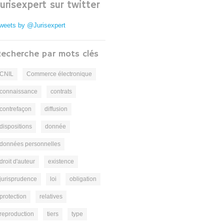
Jurisexpert sur twitter
weets by @Jurisexpert
echerche par mots clés
CNIL
Commerce électronique
connaissance
contrats
contrefaçon
diffusion
dispositions
donnée
données personnelles
droit d'auteur
existence
jurisprudence
loi
obligation
protection
relatives
reproduction
tiers
type