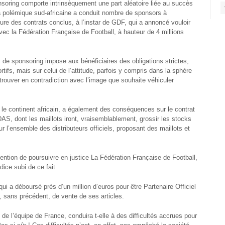
nsoring comporte intrinsèquement une part aléatoire liée au succès
 la polémique sud-africaine a conduit nombre de sponsors à
ture des contrats conclus, à l’instar de GDF, qui a annoncé vouloir
vec la Fédération Française de Football, à hauteur de 4 millions
ts de sponsoring impose aux bénéficiaires des obligations strictes,
rtifs, mais sur celui de l’attitude, parfois y compris dans la sphère
 trouver en contradiction avec l’image que souhaite véhiculer
 le continent africain, a également des conséquences sur le contrat
AS, dont les maillots iront, vraisemblablement, grossir les stocks
r l’ensemble des distributeurs officiels, proposant des maillots et
.
ention de poursuivre en justice La Fédération Française de Football,
dice subi de ce fait
 a déboursé près d’un million d’euros pour être Partenaire Officiel
u, sans précédent, de vente de ses articles.
t de l’équipe de France, conduira t-elle à des difficultés accrues pour