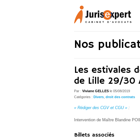
Nos publica
Les estivales 
de Lille 29/30
Par :
Viviane GELLES
le
05/08/2019
Catégories :
Divers
,
droit des contrats
« Rédiger des CGV et CGU »
:
Intervention de Maître Blandine P
Billets associés