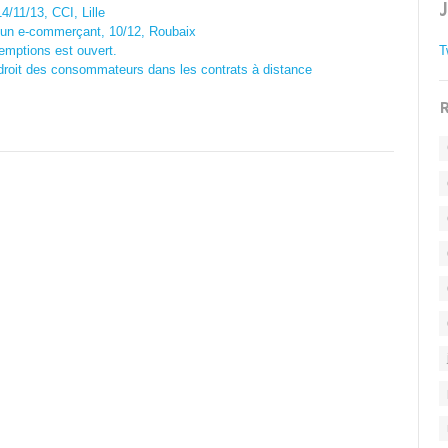
4/11/13, CCI, Lille
d'un e-commerçant, 10/12, Roubaix
mptions est ouvert.
T
e droit des consommateurs dans les contrats à distance
R