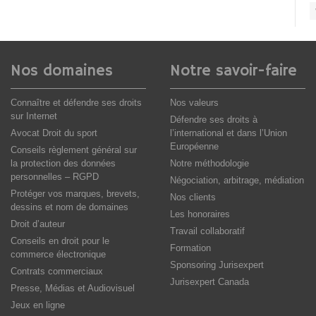
Nos domaines
Notre savoir-faire
Connaître et défendre ses droits
Nos valeurs
sur Internet
Défendre ses droits à
Avocat Droit du sport
l’international et dans l’Union
Européenne
Conseils règlement général sur
la protection des données
Notre méthodologie
personnelles – RGPD
Négociation, arbitrage, médiation
Protéger vos marques, brevets,
Nos clients
dessins et nom de domaines
Les honoraires
Droit d’auteur
Travail collaboratif
Conseils en droit pour le
Formation
commerce électronique
Sponsoring Jurisexpert
Contrats commerciaux
Jurisexpert Canada
Presse, Médias et Audiovisuel
Jeux en ligne