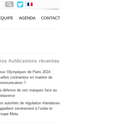
ÉQUIPE
AGENDA
CONTACT
os Publications récentes
eux Olympiques de Paris 2024 :
uelles contraintes en matière de
ommunication ?
a défense de ses marques face au
etaverse
es autorités de régulation irlandaises
appellent sévèrement à l’ordre le
roupe Meta