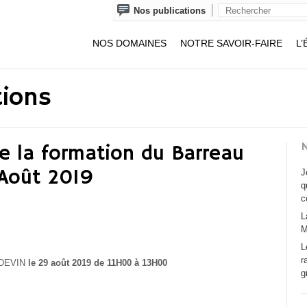
Nos publications
NOS DOMAINES
NOTRE SAVOIR-FAIRE
L’
tions
N
de la formation du Barreau
 Août 2019
J
q
c
L
M
L
r
OIDEVIN
le 29 août 2019 de 11H00 à 13H00
g