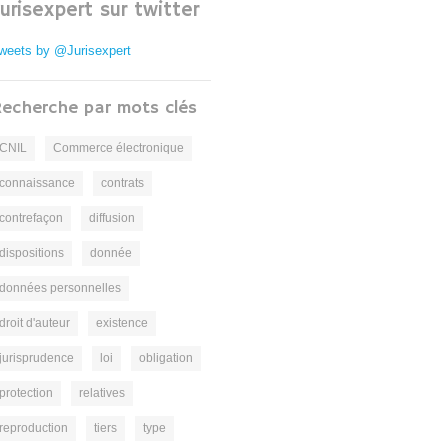
Jurisexpert sur twitter
weets by @Jurisexpert
echerche par mots clés
CNIL
Commerce électronique
connaissance
contrats
contrefaçon
diffusion
dispositions
donnée
données personnelles
droit d'auteur
existence
jurisprudence
loi
obligation
protection
relatives
reproduction
tiers
type