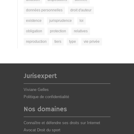
données personnelles
droit d'auteur
existence
jurisprudence
loi
obligation
protection
relatives
reproduction
tiers
type
vie privée
Jurisexpert
Viviane Gelles
Politique de confidentialité
Nos domaines
Connaître et défendre ses droits sur Internet
Avocat Droit du sport