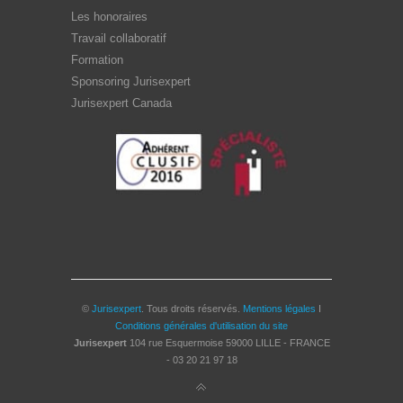
Les honoraires
Travail collaboratif
Formation
Sponsoring Jurisexpert
Jurisexpert Canada
©
Jurisexpert
. Tous droits réservés.
Mentions légales
I
Conditions générales d'utilisation du site
Jurisexpert
104 rue Esquermoise
59000
LILLE - FRANCE
-
03 20 21 97 18