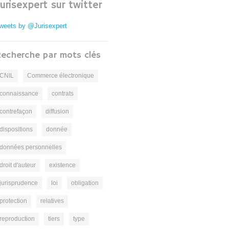
Jurisexpert sur twitter
weets by @Jurisexpert
echerche par mots clés
CNIL
Commerce électronique
connaissance
contrats
contrefaçon
diffusion
dispositions
donnée
données personnelles
droit d'auteur
existence
jurisprudence
loi
obligation
protection
relatives
reproduction
tiers
type