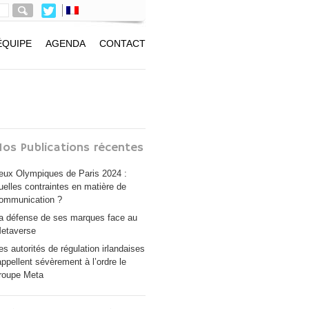
ÉQUIPE
AGENDA
CONTACT
os Publications récentes
eux Olympiques de Paris 2024 :
uelles contraintes en matière de
ommunication ?
a défense de ses marques face au
etaverse
es autorités de régulation irlandaises
appellent sévèrement à l’ordre le
roupe Meta