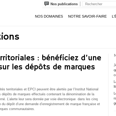
Nos publications
NOS DOMAINES
NOTRE SAVOIR-FAIRE
L’
tions
N
rritoriales : bénéficiez d’une
e sur les dépôts de marques
J
q
c
L
M
ités territoriales et EPCI peuvent être alertés par l’Institut National
L
des dépôts de marques effectués contenant la dénomination de la
r
rné. L’alerte leur sera donnée par voie électronique
dans les cinq
g
ion du dépôt d’une demande d’enregistrement de marque française et
arques communautaires.