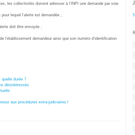
tes, les collectivités doivent adresser à l’INPI une demande par voie
pour lequel l’alerte est demandée ;
T
alerte doit être envoyée ;
R
 ou de l’établissement demandeur ainsi que son numéro d’identification
 quelle durée ?
ans désintéressés
tuelle
nsez aux procédures extra-judiciaires !