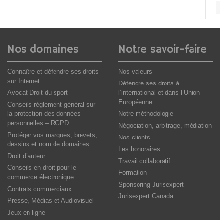
Nos domaines
Notre savoir-faire
Connaître et défendre ses droits
Nos valeurs
sur Internet
Défendre ses droits à
Avocat Droit du sport
l’international et dans l’Union
Européenne
Conseils règlement général sur
la protection des données
Notre méthodologie
personnelles – RGPD
Négociation, arbitrage, médiation
Protéger vos marques, brevets,
Nos clients
dessins et nom de domaines
Les honoraires
Droit d’auteur
Travail collaboratif
Conseils en droit pour le
Formation
commerce électronique
Sponsoring Jurisexpert
Contrats commerciaux
Jurisexpert Canada
Presse, Médias et Audiovisuel
Jeux en ligne