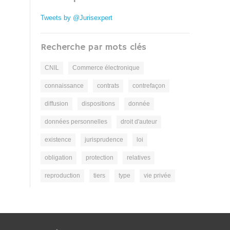
Tweets by @Jurisexpert
Recherche par mots clés
CNIL
Commerce électronique
connaissance
contrats
contrefaçon
diffusion
dispositions
donnée
données personnelles
droit d'auteur
existence
jurisprudence
loi
obligation
protection
relatives
reproduction
tiers
type
vie privée