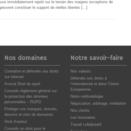
rouve immédiatement rejeté sur le terrain des maigres exceptions de
 peuvent constituer le support de réelles libertés […]
Nos domaines
Notre savoir-faire
Connaître et défendre ses droits
Nos valeurs
sur Internet
Défendre ses droits à
Avocat Droit du sport
l’international et dans l’Union
Européenne
Conseils règlement général sur
la protection des données
Notre méthodologie
personnelles – RGPD
Négociation, arbitrage, médiation
Protéger vos marques, brevets,
Nos clients
dessins et nom de domaines
Les honoraires
Droit d’auteur
Travail collaboratif
Conseils en droit pour le