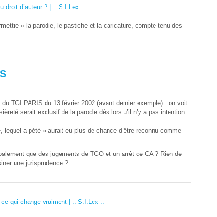
droit d’auteur ? | :: S.I.Lex ::
mettre « la parodie, le pastiche et la caricature, compte tenu des
SS
t du TGI PARIS du 13 février 2002 (avant dernier exemple) : on voit
ièreté serait exclusif de la parodie dès lors u’il n’y a pas intention
, lequel a pété » aurait eu plus de chance d’être reconnu comme
cipalement que des jugements de TGO et un arrêt de CA ? Rien de
siner une jurisprudence ?
e qui change vraiment | :: S.I.Lex ::