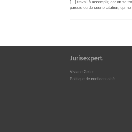
[…] travail à accomplir, car on se t
parodie ou de courte citation, qui ne
Jurisexpert
Viviane Gelles
Politique de confidentialité