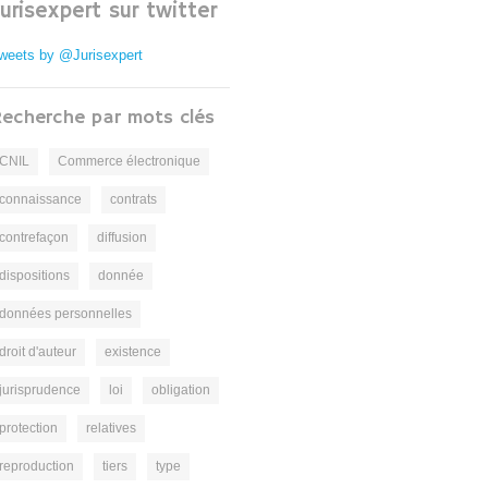
Jurisexpert sur twitter
weets by @Jurisexpert
echerche par mots clés
CNIL
Commerce électronique
connaissance
contrats
contrefaçon
diffusion
dispositions
donnée
données personnelles
droit d'auteur
existence
jurisprudence
loi
obligation
protection
relatives
reproduction
tiers
type