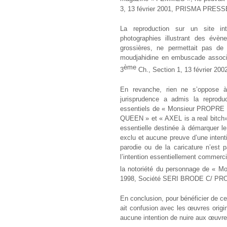
3, 13 février 2001, PRISMA PRESS
La reproduction sur un site in
photographies illustrant des évè
grossières, ne permettait pas de 
moudjahidine en embuscade associé
ème
3
Ch., Section 1, 13 février 20
En revanche, rien ne s’oppose à 
jurisprudence a admis la reproduc
essentiels de « Monsieur PROPRE », 
QUEEN » et « AXEL is a real bitch»,
essentielle destinée à démarquer le 
exclu et aucune preuve d’une intenti
parodie ou de la caricature n’est 
l’intention essentiellement commercia
la notoriété du personnage de « 
1998, Société SERI BRODE C/ P
En conclusion, pour bénéficier de cet
ait confusion avec les œuvres origin
aucune intention de nuire aux œuvres