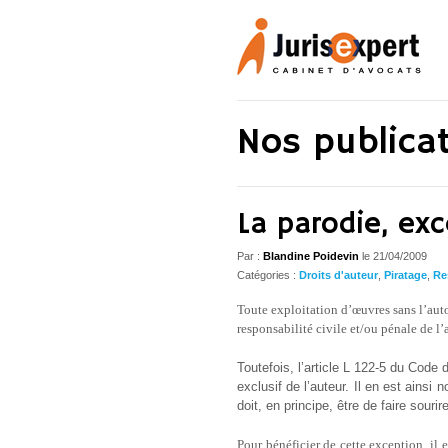
Nos publica
La parodie, exc
Par :
Blandine Poidevin
le
21/04/2009
Catégories :
Droits d'auteur
,
Piratage
,
Re
Toute exploitation d’œuvres sans l’auto
responsabilité civile et/ou pénale de l’
Toutefois, l’article L 122-5 du Code 
exclusif de l’auteur. Il en est ainsi 
doit, en principe, être de faire souri
Pour bénéficier de cette exception, il e