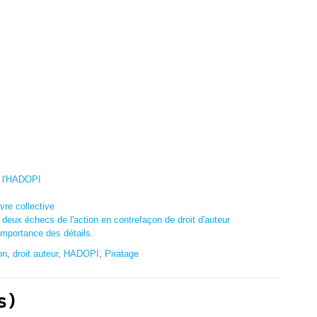
et l'HADOPI
vre collective
x échecs de l'action en contrefaçon de droit d'auteur
importance des détails.
on
,
droit auteur
,
HADOPI
,
Piratage
s)