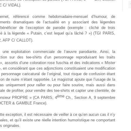
E C/ VIDAL).
ternet, référencé comme hebdomadaire-mensuel d’humour, de
nements dramatiques de l’actualité en y associant des légendes
bénéficier de l’exception de parodie (exemple : cliché de trois
 à la légende « Putain, c’est lequel qu’a lâché ? ») (TGI PARIS,
02, AFP C/ CALLOT).
une exploitation commerciale de l’œuvre parodiante. Ainsi, la
tion sur des tee-shirts d’un personnage reproduisant les traits
assortis d’une coloration rose fuschia et des indications « Mister
 en considérant que ces adjonctions constituaient une modification
personnage caricatural de l’original, tout risque de confusion étant
on de nuire n’étant rapportée. Le magistrat ajoute que l’usage de la
pas uniquement pour railler ou pour faire sourire, mais aussi dans
le de profiter, pour vendre des tee-shirts et capter une clientèle, de
ème
Monsieur PROPRE » (CA PARIS, 4
Ch., Section A, 9 septembre
ROCTER & GAMBLE France).
te exception, il est nécessaire de veiller à ce qu’en aucun cas il n’y
ales, et qu’il existe une réelle intention humoristique ne comportant
 originales.