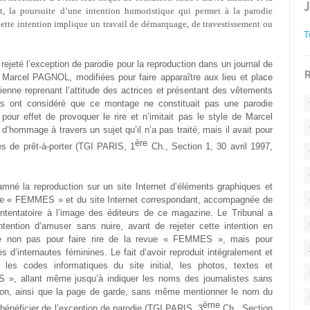
ffet, la poursuite d’une intention humoristique qui permet à la parodie
ette intention implique un travail de démarquage, de travestissement ou
T
 rejeté l’exception de parodie pour la reproduction dans un journal de
R
e Marcel PAGNOL, modifiées pour faire apparaître aux lieu et place
enne reprenant l’attitude des actrices et présentant des vêtements
s ont considéré que ce montage ne constituait pas une parodie
 pour effet de provoquer le rire et n’imitait pas le style de Marcel
’hommage à travers un sujet qu’il n’a pas traité, mais il avait pour
ère
cles de prêt-à-porter (TGI PARIS, 1
Ch., Section 1, 30 avril 1997,
né la reproduction sur un site Internet d’éléments graphiques et
e « FEMMES » et du site Internet correspondant, accompagnée de
intentatoire à l’image des éditeurs de ce magazine. Le Tribunal a
intention d’amuser sans nuire, avant de rejeter cette intention en
réé non pas pour faire rire de la revue « FEMMES », mais pour
d’internautes féminines. Le fait d’avoir reproduit intégralement et
t les codes informatiques du site initial, les photos, textes et
 », allant même jusqu’à indiquer les noms des journalistes sans
tion, ainsi que la page de garde, sans même mentionner le nom du
ème
néficier de l’exception de parodie (TGI PARIS, 3
Ch., Section