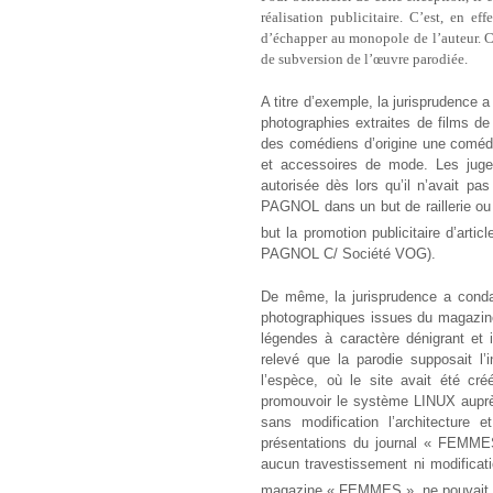
réalisation publicitaire. C’est, en e
d’échapper au monopole de l’auteur. C
de subversion de l’œuvre parodiée.
A titre d’exemple, la jurisprudence a
photographies extraites de films d
des comédiens d’origine une comédi
et accessoires de mode. Les juge
autorisée dès lors qu’il n’avait pas
PAGNOL dans un but de raillerie ou d
but la promotion publicitaire d’arti
PAGNOL C/ Société VOG).
De même, la jurisprudence a condam
photographiques issues du magazin
légendes à caractère dénigrant et 
relevé que la parodie supposait l’
l’espèce, où le site avait été c
promouvoir le système LINUX auprès 
sans modification l’architecture e
présentations du journal « FEMMES
aucun travestissement ni modifica
magazine « FEMMES », ne pouvait bé