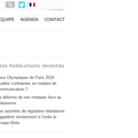
ÉQUIPE
AGENDA
CONTACT
os Publications récentes
eux Olympiques de Paris 2024 :
uelles contraintes en matière de
ommunication ?
a défense de ses marques face au
etaverse
es autorités de régulation irlandaises
appellent sévèrement à l’ordre le
roupe Meta