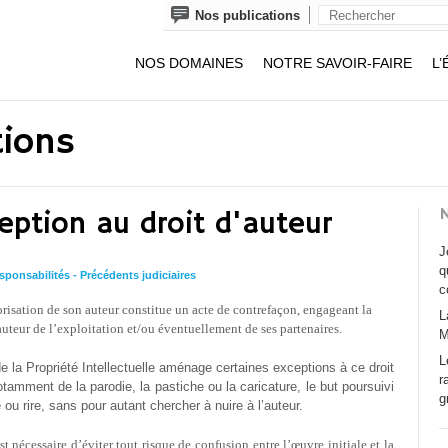
Nos publications
NOS DOMAINES
NOTRE SAVOIR-FAIRE
L’
tions
N
eption au droit d'auteur
J
q
sponsabilités - Précédents judiciaires
c
risation de son auteur constitue un acte de contrefaçon, engageant la
L
auteur de l’exploitation et/ou éventuellement de ses partenaires.
M
L
de la Propriété Intellectuelle aménage certaines exceptions à ce droit
r
notamment de la parodie, la pastiche ou la caricature, le but poursuivi
g
re ou rire, sans pour autant chercher à nuire à l’auteur.
st nécessaire d’éviter tout risque de confusion entre l’œuvre initiale et la