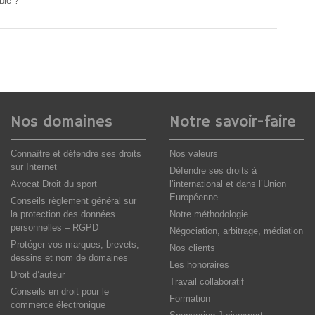
ble ?
Nos domaines
Notre savoir-faire
Connaître et défendre ses droits
Nos valeurs
sur Internet
Défendre ses droits à
Avocat Droit du sport
l’international et dans l’Union
Européenne
Conseils règlement général sur
la protection des données
Notre méthodologie
personnelles – RGPD
Négociation, arbitrage, médiation
Protéger vos marques, brevets,
Nos clients
dessins et nom de domaines
Les honoraires
Droit d’auteur
Travail collaboratif
Conseils en droit pour le
Formation
commerce électronique