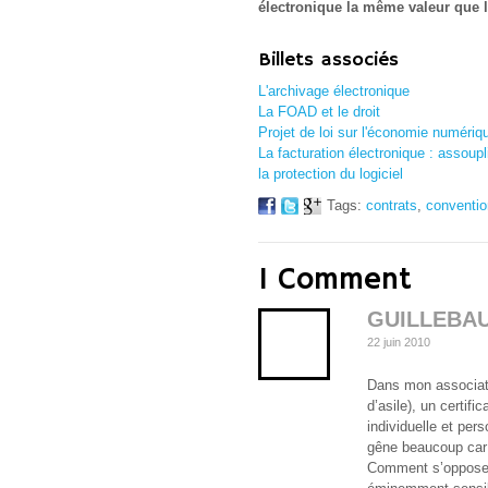
électronique la même valeur que l
Billets associés
L'archivage électronique
La FOAD et le droit
Projet de loi sur l'économie numériq
La facturation électronique : assoupl
la protection du logiciel
Tags:
contrats
,
conventi
1 Comment
GUILLEBA
22 juin 2010
Dans mon associati
d’asile), un certifi
individuelle et per
gêne beaucoup car 
Comment s’opposer