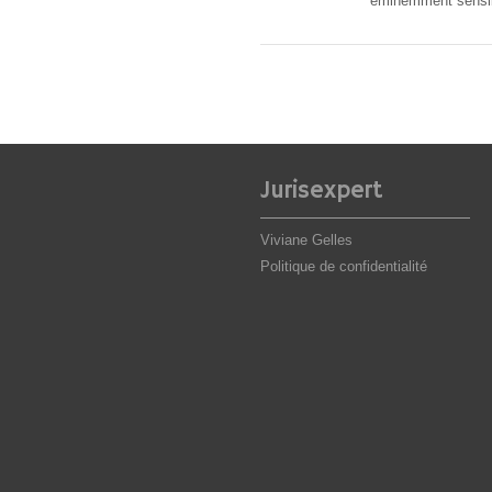
éminemment sensi
Jurisexpert
Viviane Gelles
Politique de confidentialité