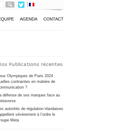
ÉQUIPE
AGENDA
CONTACT
os Publications récentes
eux Olympiques de Paris 2024 :
uelles contraintes en matière de
ommunication ?
a défense de ses marques face au
etaverse
es autorités de régulation irlandaises
appellent sévèrement à l’ordre le
roupe Meta