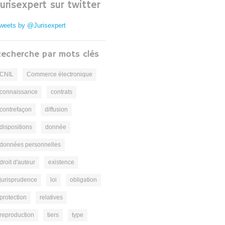
Jurisexpert sur twitter
weets by @Jurisexpert
echerche par mots clés
CNIL
Commerce électronique
connaissance
contrats
contrefaçon
diffusion
dispositions
donnée
données personnelles
droit d'auteur
existence
jurisprudence
loi
obligation
protection
relatives
reproduction
tiers
type