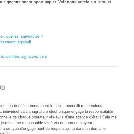
a signature sur support papier.
Voir notre article sur le sujet.
ue : quelles nouveautés ?
issement législatif
ons
,
donnée
,
signature
,
tiers
UD
on, les données concernant le public accueilli (demandeurs
cat individuel valant signature électronique engage la responsabilité
sonnelle de chaque opérateur vis-à-vis d’une agence d’état ! Cela me
je m’estime responsable vis-à-vis de mon employeur !
 à ce type d’engagement de responsabilité dans un domaine