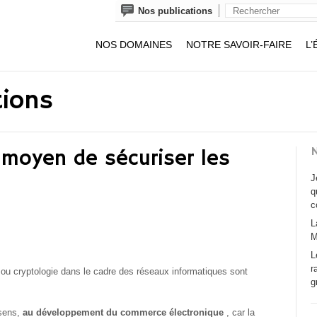
Nos publications
NOS DOMAINES
NOTRE SAVOIR-FAIRE
L’
tions
N
, moyen de sécuriser les
J
q
c
L
M
L
r
 ou cryptologie dans le cadre des réseaux informatiques sont
g
 sens,
au développement du commerce électronique
, car la