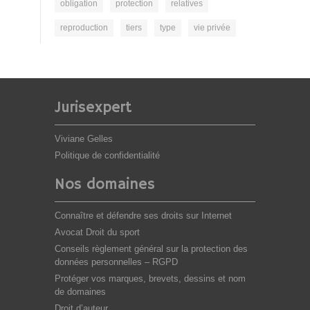
obligation
protection
relatives
reproduction
tiers
type
vie privée
Jurisexpert
Viviane Gelles
Politique de confidentialité
Nos domaines
Connaître et défendre ses droits sur Internet
Avocat Droit du sport
Conseils règlement général sur la protection des
données personnelles – RGPD
Protéger vos marques, brevets, dessins et nom
de domaines
Droit d’auteur