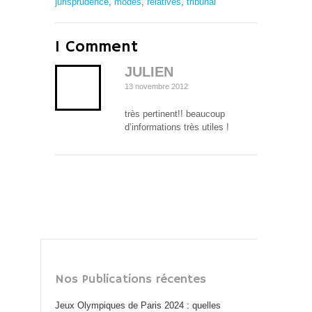
jurisprudence
,
modes
,
relatives
,
tribunal
1 Comment
JULIEN
13 novembre 2012
très pertinent!! beaucoup
d’informations très utiles !
Nos Publications récentes
Jeux Olympiques de Paris 2024 : quelles