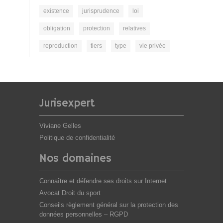
existence
jurisprudence
loi
obligation
protection
relatives
reproduction
tiers
type
vie privée
Jurisexpert
Viviane Gelles
Politique de confidentialité
Nos domaines
Connaître et défendre ses droits sur Internet
Avocat Droit du sport
Conseils règlement général sur la protection des
données personnelles – RGPD