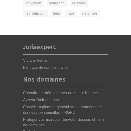
obligation
protection
relatives
reproduction
tiers
type
vie privée
Jurisexpert
Viviane Gelles
Politique de confidentialité
Nos domaines
Connaître et défendre ses droits sur Internet
Avocat Droit du sport
Conseils règlement général sur la protection des
données personnelles – RGPD
Protéger vos marques, brevets, dessins et nom
de domaines