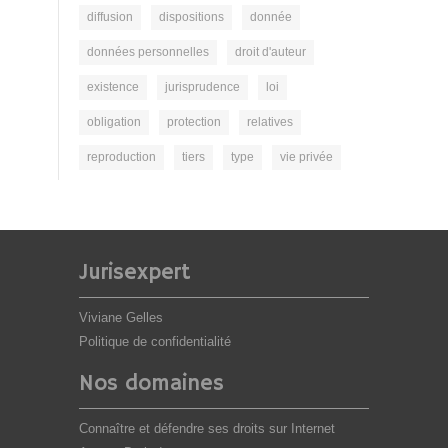
diffusion
dispositions
donnée
données personnelles
droit d'auteur
existence
jurisprudence
loi
obligation
protection
relatives
reproduction
tiers
type
vie privée
Jurisexpert
Viviane Gelles
Politique de confidentialité
Nos domaines
Connaître et défendre ses droits sur Internet