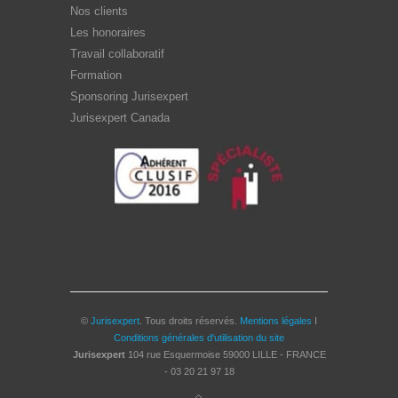
Nos clients
Les honoraires
Travail collaboratif
Formation
Sponsoring Jurisexpert
Jurisexpert Canada
©
Jurisexpert
. Tous droits réservés.
Mentions légales
I
Conditions générales d'utilisation du site
Jurisexpert
104 rue Esquermoise
59000
LILLE - FRANCE
-
03 20 21 97 18