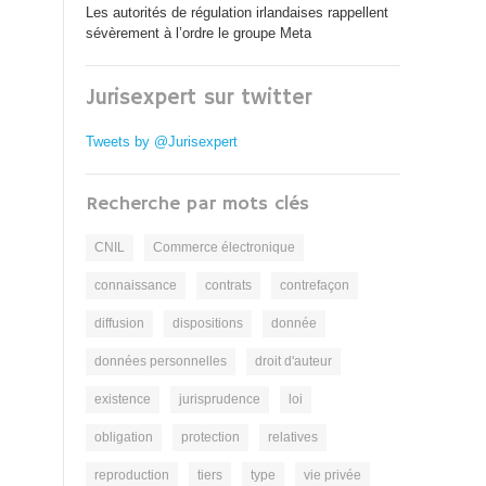
Les autorités de régulation irlandaises rappellent
sévèrement à l’ordre le groupe Meta
Jurisexpert sur twitter
Tweets by @Jurisexpert
Recherche par mots clés
CNIL
Commerce électronique
connaissance
contrats
contrefaçon
diffusion
dispositions
donnée
données personnelles
droit d'auteur
existence
jurisprudence
loi
obligation
protection
relatives
reproduction
tiers
type
vie privée