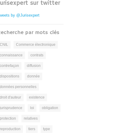
Jurisexpert sur twitter
weets by @Jurisexpert
echerche par mots clés
CNIL
Commerce électronique
connaissance
contrats
contrefaçon
diffusion
dispositions
donnée
données personnelles
droit d'auteur
existence
jurisprudence
loi
obligation
protection
relatives
reproduction
tiers
type