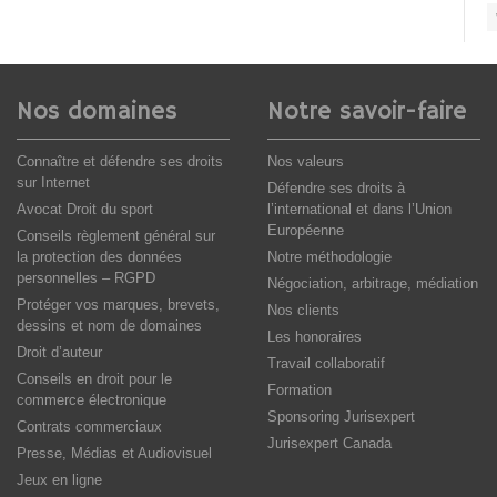
Nos domaines
Notre savoir-faire
Connaître et défendre ses droits
Nos valeurs
sur Internet
Défendre ses droits à
Avocat Droit du sport
l’international et dans l’Union
Européenne
Conseils règlement général sur
la protection des données
Notre méthodologie
personnelles – RGPD
Négociation, arbitrage, médiation
Protéger vos marques, brevets,
Nos clients
dessins et nom de domaines
Les honoraires
Droit d’auteur
Travail collaboratif
Conseils en droit pour le
Formation
commerce électronique
Sponsoring Jurisexpert
Contrats commerciaux
Jurisexpert Canada
Presse, Médias et Audiovisuel
Jeux en ligne