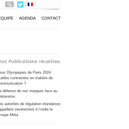
ÉQUIPE
AGENDA
CONTACT
os Publications récentes
eux Olympiques de Paris 2024 :
uelles contraintes en matière de
ommunication ?
a défense de ses marques face au
etaverse
es autorités de régulation irlandaises
appellent sévèrement à l’ordre le
roupe Meta