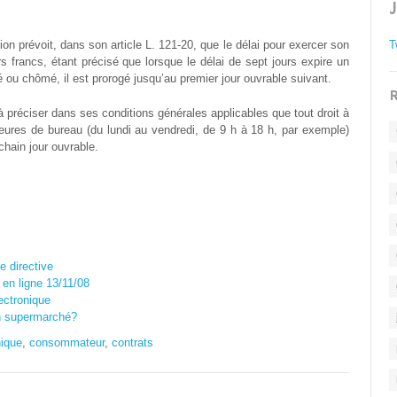
on prévoit, dans son article L. 121-20, que le délai pour exercer son
T
urs francs, étant précisé que lorsque le délai de sept jours expire un
 ou chômé, il est prorogé jusqu’au premier jour ouvrable suivant.
R
 à préciser dans ses conditions générales applicables que tout droit à
eures de bureau (du lundi au vendredi, de 9 h à 18 h, par exemple)
chain jour ouvrable.
e directive
 en ligne 13/11/08
ectronique
n supermarché?
ique
,
consommateur
,
contrats