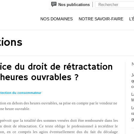
Nos publications
NOS DOMAINES
NOTRE SAVOIR-FAIRE
L’
tions
N
ice du droit de rétractation
heures ouvrables ?
J
q
c
otection du consommateur
L
M
tation en dehors des heures ouvrables, sa prise en compte par le vendeur ne
L
ine heure ouvrable.
r
g
révoit que la totalité des sommes versées doit être remboursée dans les
n droit de rétractation. Ce texte oblige le professionnel à recréditer le
tion, en ce compris les agios éventuellement dus du fait du décalage