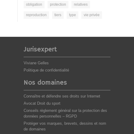
obligation
protection
relatives
reproduction
tiers
type
vie privée
Jurisexpert
Viviane Gelles
Politique de confidentialité
Nos domaines
Connaître et défendre ses droits sur Internet
Avocat Droit du sport
Conseils règlement général sur la protection des
données personnelles – RGPD
Protéger vos marques, brevets, dessins et nom
de domaines