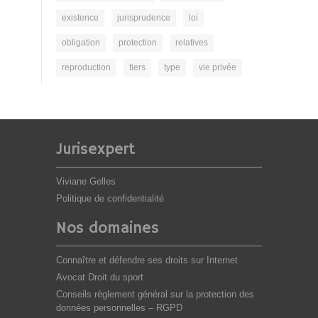
existence
jurisprudence
loi
obligation
protection
relatives
reproduction
tiers
type
vie privée
Jurisexpert
Viviane Gelles
Politique de confidentialité
Nos domaines
Connaître et défendre ses droits sur Internet
Avocat Droit du sport
Conseils règlement général sur la protection des
données personnelles – RGPD