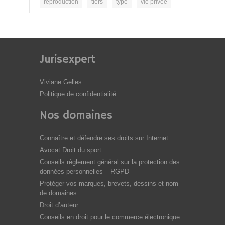
reproduction
tiers
type
vie privée
Jurisexpert
Viviane Gelles
Politique de confidentialité
Nos domaines
Connaître et défendre ses droits sur Internet
Avocat Droit du sport
Conseils règlement général sur la protection des
données personnelles – RGPD
Protéger vos marques, brevets, dessins et nom
de domaines
Droit d’auteur
Conseils en droit pour le commerce électronique