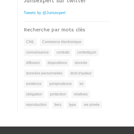
Jurisexpert sur twitter
Tweets by @Jurisexpert
Recherche par mots clés
CNIL
Commerce électronique
connaissance
contrats
contrefaçon
diffusion
dispositions
donnée
données personnelles
droit d'auteur
existence
jurisprudence
loi
obligation
protection
relatives
reproduction
tiers
type
vie privée