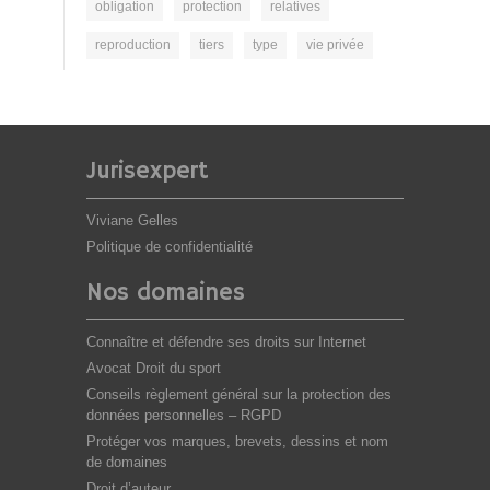
obligation
protection
relatives
reproduction
tiers
type
vie privée
Jurisexpert
Viviane Gelles
Politique de confidentialité
Nos domaines
Connaître et défendre ses droits sur Internet
Avocat Droit du sport
Conseils règlement général sur la protection des
données personnelles – RGPD
Protéger vos marques, brevets, dessins et nom
de domaines
Droit d’auteur