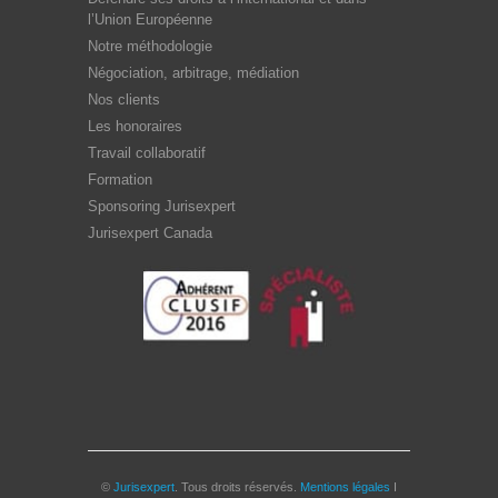
l’Union Européenne
Notre méthodologie
Négociation, arbitrage, médiation
Nos clients
Les honoraires
Travail collaboratif
Formation
Sponsoring Jurisexpert
Jurisexpert Canada
©
Jurisexpert
. Tous droits réservés.
Mentions légales
I