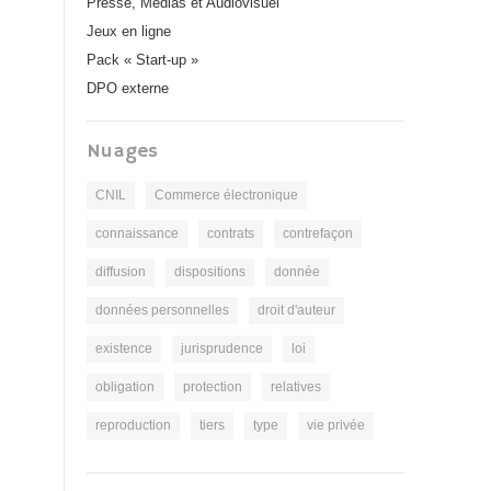
Presse, Médias et Audiovisuel
Jeux en ligne
Pack « Start-up »
DPO externe
Nuages
CNIL
Commerce électronique
connaissance
contrats
contrefaçon
diffusion
dispositions
donnée
données personnelles
droit d'auteur
existence
jurisprudence
loi
obligation
protection
relatives
reproduction
tiers
type
vie privée