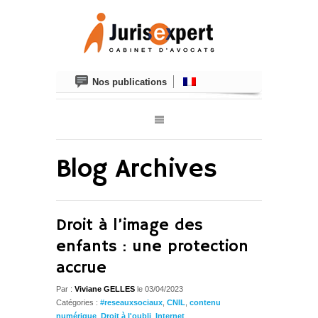
Nos publications
Blog Archives
Droit à l’image des
enfants : une protection
accrue
Par :
Viviane GELLES
le 03/04/2023
Catégories :
#reseauxsociaux
,
CNIL
,
contenu
numérique
,
Droit à l'oubli
,
Internet