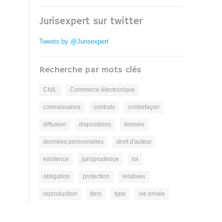
Jurisexpert sur twitter
Tweets by @Jurisexpert
Recherche par mots clés
CNIL
Commerce électronique
connaissance
contrats
contrefaçon
diffusion
dispositions
donnée
données personnelles
droit d'auteur
existence
jurisprudence
loi
obligation
protection
relatives
reproduction
tiers
type
vie privée