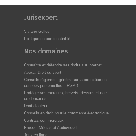
Jurisexpert
Viviane Gelles
Politique de confidentialité
Nos domaines
Connaître et défendre ses droits sur Internet
Avocat Droit du sport
Conseils règlement général sur la protection des
données personnelles – RGPD
Protéger vos marques, brevets, dessins et nom
de domaines
Droit d’auteur
Conseils en droit pour le commerce électronique
Contrats commerciaux
Presse, Médias et Audiovisuel
Jeux en ligne