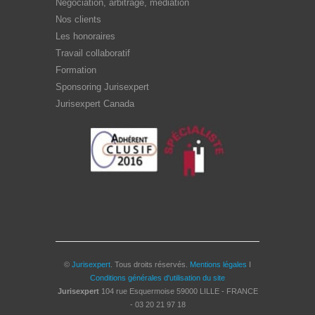
Négociation, arbitrage, médiation
Nos clients
Les honoraires
Travail collaboratif
Formation
Sponsoring Jurisexpert
Jurisexpert Canada
©
Jurisexpert
. Tous droits réservés.
Mentions légales
I
Conditions générales d'utilisation du site
Jurisexpert
104 rue Esquermoise
59000
LILLE - FRANCE
-
03 20 21 97 18