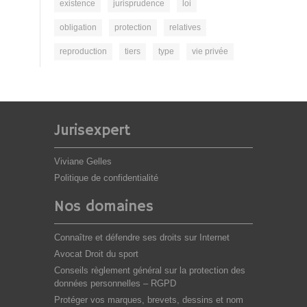
existence
jurisprudence
loi
obligation
protection
relatives
reproduction
tiers
type
vie privée
Jurisexpert
Viviane Gelles
Politique de confidentialité
Nos domaines
Connaître et défendre ses droits sur Internet
Avocat Droit du sport
Conseils règlement général sur la protection des
données personnelles – RGPD
Protéger vos marques, brevets, dessins et nom