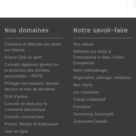
Nos domaines
Notre savoir-faire
Connaître et défendre ses droits
Nos valeurs
sur Internet
Défendre ses droits à
Avocat Droit du sport
l’international et dans l’Union
Européenne
Conseils règlement général sur
la protection des données
Notre méthodologie
personnelles – RGPD
Négociation, arbitrage, médiation
Protéger vos marques, brevets,
Nos clients
dessins et nom de domaines
Les honoraires
Droit d’auteur
Travail collaboratif
Conseils en droit pour le
Formation
commerce électronique
Sponsoring Jurisexpert
Contrats commerciaux
Jurisexpert Canada
Presse, Médias et Audiovisuel
Jeux en ligne