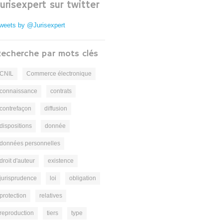
Jurisexpert sur twitter
weets by @Jurisexpert
echerche par mots clés
CNIL
Commerce électronique
connaissance
contrats
contrefaçon
diffusion
dispositions
donnée
données personnelles
droit d'auteur
existence
jurisprudence
loi
obligation
protection
relatives
reproduction
tiers
type