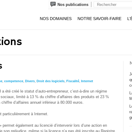
Nos publications
NOS DOMAINES
NOTRE SAVOIR-FAIRE
L’
tions
N
s
J
q
ue
,
competence
,
Divers
,
Droit des logiciels
,
Fiscalité
,
Internet
c
a été créé le statut d’auto-entrepreneur, c’est-à-dire un régime
L
sociaux, limité à 13 % du chiffre d’affaires des produits et 23 %
M
n chiffre d’affaires annuel inférieur à 80.000 euros.
L
r
t particulièrement à Internet.
g
» permet également au licencié d’intervenir lors d’une action en
de son préjudice, même si la licence n’a pas été inscrite au Registre