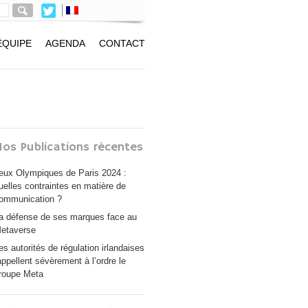
ÉQUIPE
AGENDA
CONTACT
os Publications récentes
eux Olympiques de Paris 2024 :
uelles contraintes en matière de
ommunication ?
a défense de ses marques face au
etaverse
es autorités de régulation irlandaises
appellent sévèrement à l’ordre le
roupe Meta