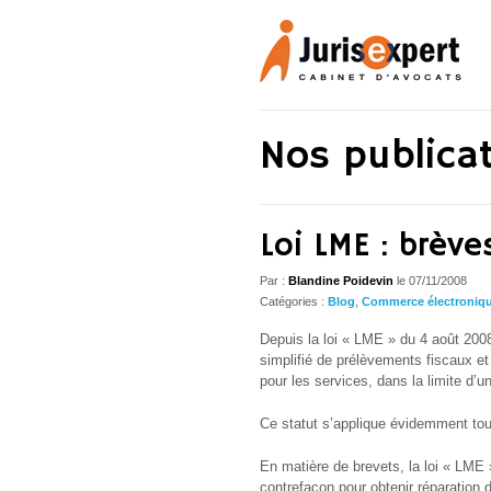
Nos publica
Loi LME : brève
Par :
Blandine Poidevin
le
07/11/2008
Catégories :
Blog
,
Commerce électroniq
Depuis la loi « LME » du 4 août 2008 
simplifié de prélèvements fiscaux et 
pour les services, dans la limite d’u
Ce statut s’applique évidemment tou
En matière de brevets, la loi « LME 
contrefaçon pour obtenir réparation 