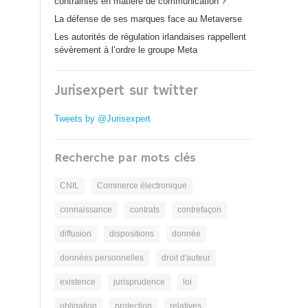
contraintes en matière de communication ?
La défense de ses marques face au Metaverse
Les autorités de régulation irlandaises rappellent
sévèrement à l’ordre le groupe Meta
Jurisexpert sur twitter
Tweets by @Jurisexpert
Recherche par mots clés
CNIL
Commerce électronique
connaissance
contrats
contrefaçon
diffusion
dispositions
donnée
données personnelles
droit d'auteur
existence
jurisprudence
loi
obligation
protection
relatives