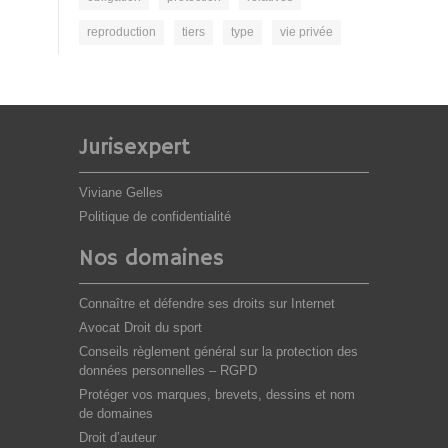
reproduction
tiers
type
vie privée
Jurisexpert
Viviane Gelles
Politique de confidentialité
Nos domaines
Connaître et défendre ses droits sur Internet
Avocat Droit du sport
Conseils règlement général sur la protection des
données personnelles – RGPD
Protéger vos marques, brevets, dessins et nom
de domaines
Droit d’auteur