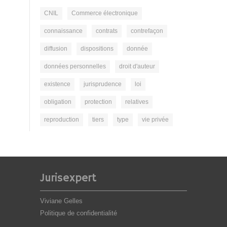
CNIL
Commerce électronique
connaissance
contrats
contrefaçon
diffusion
dispositions
donnée
données personnelles
droit d'auteur
existence
jurisprudence
loi
obligation
protection
relatives
reproduction
tiers
type
vie privée
Jurisexpert
Viviane Gelles
Politique de confidentialité