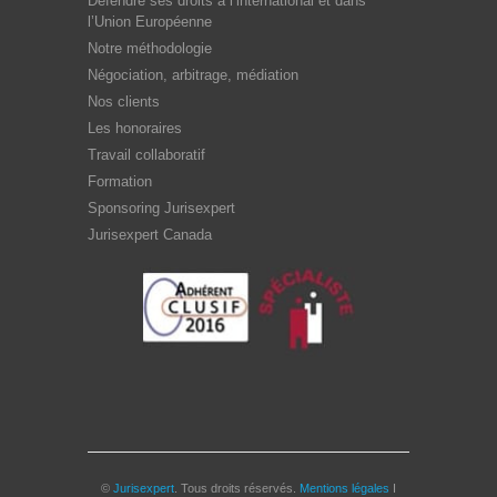
Défendre ses droits à l’international et dans
l’Union Européenne
Notre méthodologie
Négociation, arbitrage, médiation
Nos clients
Les honoraires
Travail collaboratif
Formation
Sponsoring Jurisexpert
Jurisexpert Canada
©
Jurisexpert
. Tous droits réservés.
Mentions légales
I