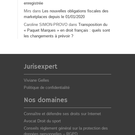
enregistrée
Mirs
dans
Les nouvelles obligations fiscales des
marketplaces depuis le 01/01/2020
Caroline SIMON-PROVO
dans
Transposition du
« Paquet Marques » en droit français : quels sont
les changements à prévoir ?
Jurisexpert
Viviane Gelles
Politique de confidentialité
Nos domaines
Connaître et défendre ses droits sur Internet
Avocat Droit du sport
Conseils règlement général sur la protection des
données personnelles – RGPD