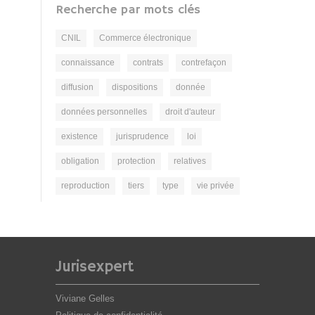
Recherche par mots clés
CNIL
Commerce électronique
connaissance
contrats
contrefaçon
diffusion
dispositions
donnée
données personnelles
droit d'auteur
existence
jurisprudence
loi
obligation
protection
relatives
reproduction
tiers
type
vie privée
Jurisexpert
Viviane Gelles