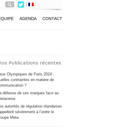
ÉQUIPE
AGENDA
CONTACT
os Publications récentes
eux Olympiques de Paris 2024 :
uelles contraintes en matière de
ommunication ?
a défense de ses marques face au
etaverse
es autorités de régulation irlandaises
appellent sévèrement à l’ordre le
roupe Meta