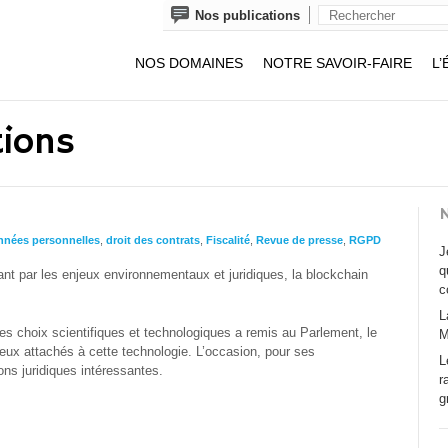
Nos publications
NOS DOMAINES
NOTRE SAVOIR-FAIRE
L’
tions
N
nnées personnelles
,
droit des contrats
,
Fiscalité
,
Revue de presse
,
RGPD
J
q
sant par les enjeux environnementaux et juridiques, la blockchain
c
L
des choix scientifiques et technologiques a remis au Parlement, le
M
njeux attachés à cette technologie. L’occasion, pour ses
L
ons juridiques intéressantes.
r
g