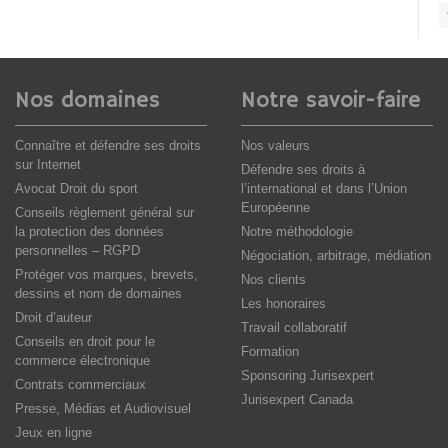
Nos domaines
Notre savoir-faire
Connaître et défendre ses droits
Nos valeurs
sur Internet
Défendre ses droits à
Avocat Droit du sport
l’international et dans l’Union
Européenne
Conseils règlement général sur
la protection des données
Notre méthodologie
personnelles – RGPD
Négociation, arbitrage, médiation
Protéger vos marques, brevets,
Nos clients
dessins et nom de domaines
Les honoraires
Droit d’auteur
Travail collaboratif
Conseils en droit pour le
Formation
commerce électronique
Sponsoring Jurisexpert
Contrats commerciaux
Jurisexpert Canada
Presse, Médias et Audiovisuel
Jeux en ligne