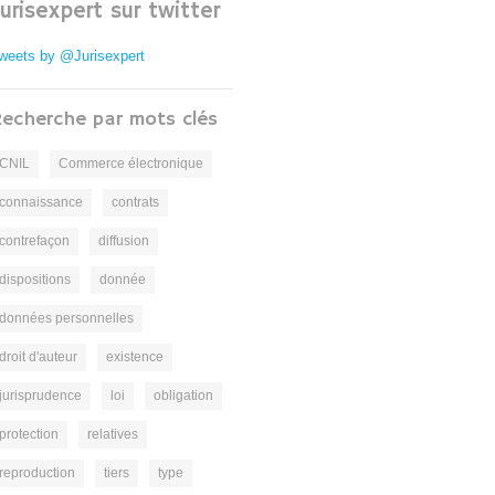
Jurisexpert sur twitter
weets by @Jurisexpert
echerche par mots clés
CNIL
Commerce électronique
connaissance
contrats
contrefaçon
diffusion
dispositions
donnée
données personnelles
droit d'auteur
existence
jurisprudence
loi
obligation
protection
relatives
reproduction
tiers
type