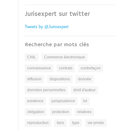
Jurisexpert sur twitter
Tweets by @Jurisexpert
Recherche par mots clés
CNIL
Commerce électronique
connaissance
contrats
contrefaçon
diffusion
dispositions
donnée
données personnelles
droit d'auteur
existence
jurisprudence
loi
obligation
protection
relatives
reproduction
tiers
type
vie privée