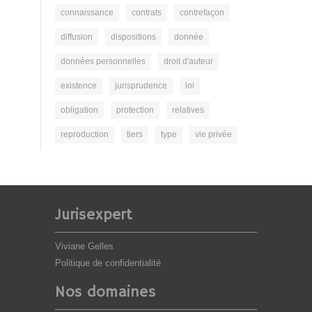
connaissance
contrats
contrefaçon
diffusion
dispositions
donnée
données personnelles
droit d'auteur
existence
jurisprudence
loi
obligation
protection
relatives
reproduction
tiers
type
vie privée
Jurisexpert
Viviane Gelles
Politique de confidentialité
Nos domaines