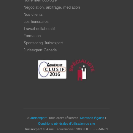
Notre méthodologie
Négociation, arbitrage, médiation
Nos clients
Les honoraires
Travail collaboratif
Formation
Sponsoring Jurisexpert
Jurisexpert Canada
©
Jurisexpert
. Tous droits réservés.
Mentions légales
I
Conditions générales d'utilisation du site
Jurisexpert
104 rue Esquermoise
59000
LILLE - FRANCE